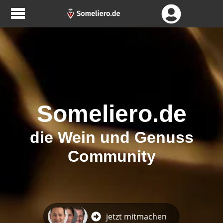
Someliero.de
die Wein und Genuss
Community
jetzt mitmachen